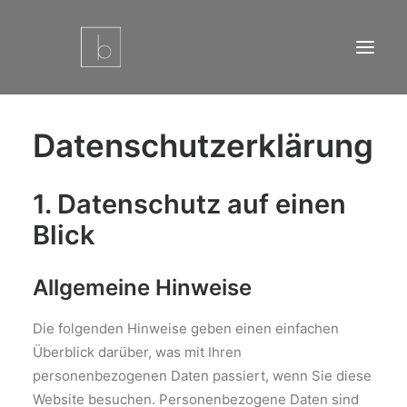
Datenschutz­erklärung
Startseite
Leistungen
1. Datenschutz auf einen
Referenzen
Blick
Über uns
Kontakt
Allgemeine Hinweise
Impressum
Datenschutz
Die folgenden Hinweise geben einen einfachen
Cookie-Richtlinie (EU)
Überblick darüber, was mit Ihren
personenbezogenen Daten passiert, wenn Sie diese
Website besuchen. Personenbezogene Daten sind