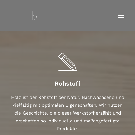
Startseite
Leistungen
Referenzen
Über uns
Rohstoff
Kontakt
Impressum
Holz ist der Rohstoff der Natur. Nachwachsend und
Datenschutz
vielfältig mit optimalen Eigenschaften. Wir nutzen
die Geschichte, die dieser Werkstoff erzählt und
Cookie-Richtlinie (EU)
erschaffen so individuelle und maßangefertigte
Produkte.