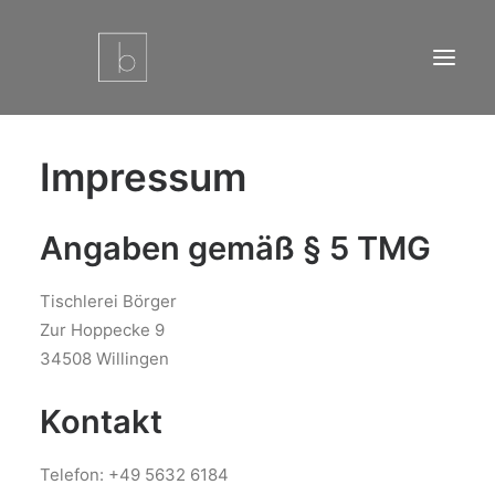
Impressum
Startseite
Leistungen
Angaben gemäß § 5 TMG
Referenzen
Über uns
Tischlerei Börger
Kontakt
Zur Hoppecke 9
Impressum
34508 Willingen
Datenschutz
Kontakt
Cookie-Richtlinie (EU)
Telefon: +49 5632 6184