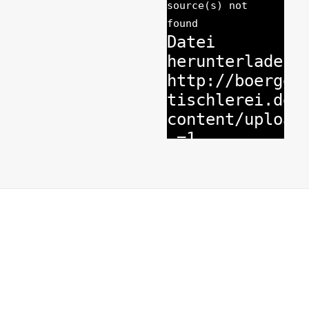
source(s) not
found
Datei
herunterladen:
http://boerger
tischlerei.de/
content/upload
_=1